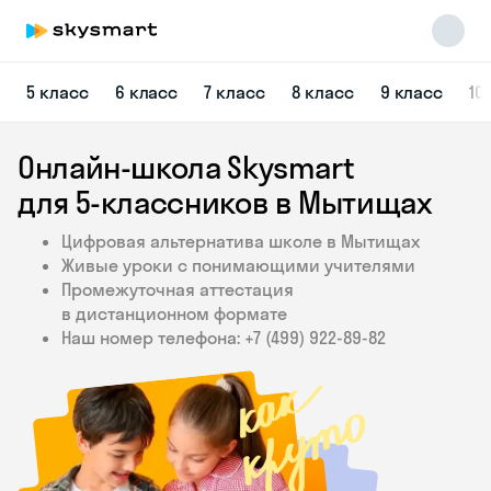
5 класс
6 класс
7 класс
8 класс
9 класс
10
Онлайн-школа Skysmart
для 5‑классников в Мытищах
Цифровая альтернатива школе в Мытищах
Живые уроки с понимающими учителями
Skysmart Chat
Промежуточная аттестация
online
в дистанционном формате
Наш номер телефона: +7 (499) 922‑89‑82