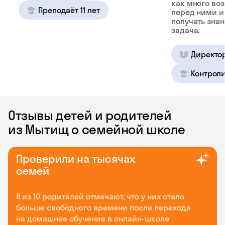
как много во
Преподаёт 11 лет
перед ними и
получать зна
задача.
Директо
Контроли
Отзывы детей и родителей
из Мытищ о семейной школе
Проверили на тысячах
семей
8 из 10 родителей отмечают, что у них стало
больше свободного времени после перехода
на домашнее обучение в онлайн-школе