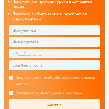
Покажем, как проходят уроки в Домашнем
лицее
Поможем выбрать тариф и разобраться
с документами
Даю согласие на обработку
персональных
данных
Соглашаюсь на
получение рекламы
Далее →