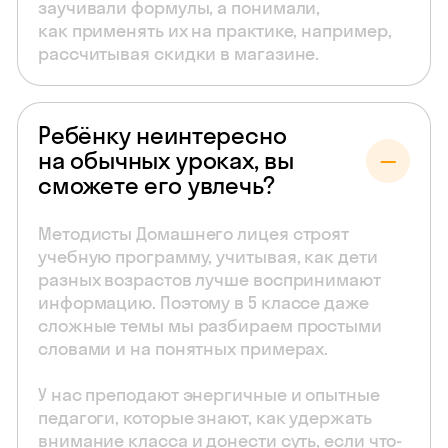
заучивали формулы, а понимали,
как применять их на практике, например,
рассчитывая скидки в магазине.
Ребёнку неинтересно
на обычных уроках, вы
сможете его увлечь?
Методисты Домашнего лицея строят
учебную программу, учитывая, как дети
разных возрастов лучше воспринимают
информацию. Поэтому в 5 классе даже
сложные темы мы разбираем простыми
словами и на понятных примерах.
У нас преподают энергичные и опытные
педагоги, которые знают, как удержать
внимание класса и донести суть, если что-