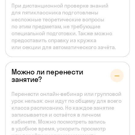
При дистанционной проверке знаний
для пятиклассника подготовлены
несложные теоретические вопросы
по этим предметам, не требующие
специальной подготовки. Также можно
предоставить справку из кружка
или секции для автоматического зачёта.
Можно ли перенести
занятие?
Перенести онлайн-вебинар или групповой
урок нельзя: они идут по общему для всего
класса расписанию. Но каждое занятие
записывается и остаётся в личном
кабинете. Можно посмотреть запись
в удобное время, ускорить просмотр