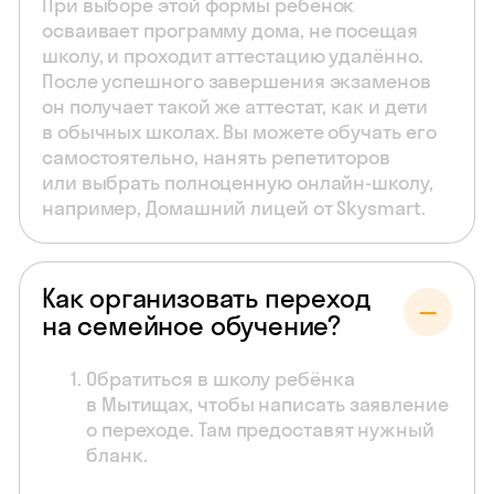
При выборе этой формы ребёнок
осваивает программу дома, не посещая
школу, и проходит аттестацию удалённо.
После успешного завершения экзаменов
он получает такой же аттестат, как и дети
в обычных школах. Вы можете обучать его
самостоятельно, нанять репетиторов
или выбрать полноценную онлайн-школу,
например, Домашний лицей от Skysmart.
Как организовать переход
на семейное обучение?
Обратиться в школу ребёнка
в Мытищах, чтобы написать заявление
о переходе. Там предоставят нужный
бланк.