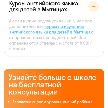
Курсы английского языка
для детей в Мытищах
А если нужно подтянуть языки, у нас есть
дополнительные
курсы по изучению
английского языка для детей в Мытищах
от проверенных преподавателей. Они
оплачиваются отдельно и стоят от 8 001 ₽
в месяц.
Узнайте больше о школе
на бесплатной
консультации
Бесплатно оценим уровень знаний ребёнка